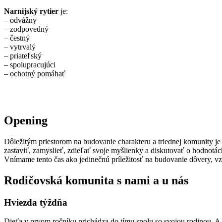
Narnijský rytier
je:
– odvážny
– zodpovedný
– čestný
– vytrvalý
– priateľský
– spolupracujúci
– ochotný pomáhať
Opening
Dôležitým priestorom na budovanie charakteru a triednej komunity j
zastaviť, zamyslieť, zdieľať svoje myšlienky a diskutovať o hodnotác
Vnímame tento čas ako jedinečnú príležitosť na budovanie dôvery, vzá
Rodičovská komunita s nami a u nás
Hviezda týždňa
Dieťa v prvom ročníku prichádza do tímu spolu so svojou rodinou. A m