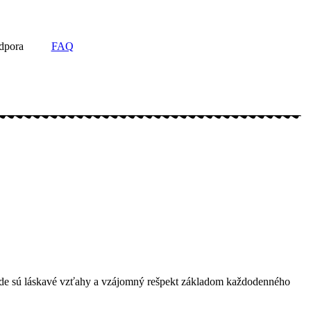
dpora
FAQ
, kde sú láskavé vzťahy a vzájomný rešpekt základom každodenného