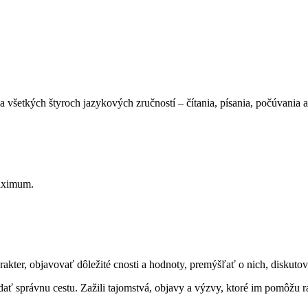
a všetkých štyroch jazykových zručností – čítania, písania, počúvania a
aximum.
rakter, objavovať dôležité cnosti a hodnoty, premýšľať o nich, diskuto
 správnu cestu. Zažili tajomstvá, objavy a výzvy, ktoré im pomôžu rásť