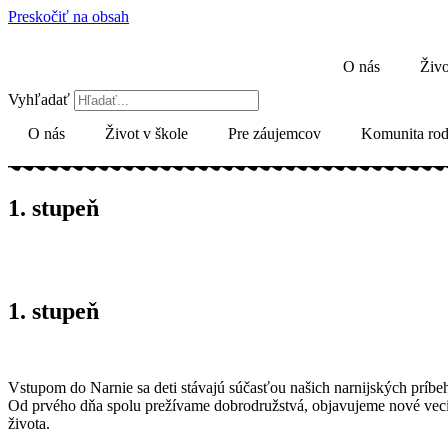
Preskočiť na obsah
O nás
Živo
Vyhľadať
O nás
Život v škole
Pre záujemcov
Komunita rod
1. stupeň
1. stupeň
Vstupom do Narnie sa deti stávajú súčasťou našich narnijských príbe
Od prvého dňa spolu prežívame dobrodružstvá, objavujeme nové veci, 
života.