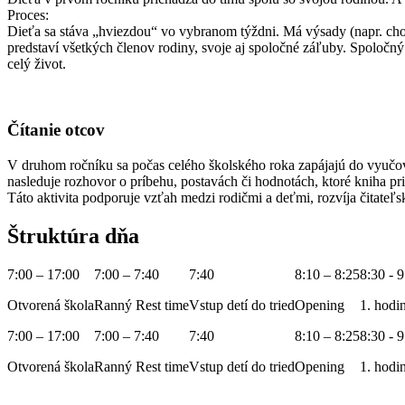
Proces:
Dieťa sa stáva „hviezdou“ vo vybranom týždni. Má výsady (napr. chodí 
predstaví všetkých členov rodiny, svoje aj spoločné záľuby. Spoločný
celý život.
Čítanie otcov
V druhom ročníku sa počas celého školského roka zapájajú do vyučovan
nasleduje rozhovor o príbehu, postavách či hodnotách, ktoré kniha pr
Táto aktivita podporuje vzťah medzi rodičmi a deťmi, rozvíja čitateľs
Štruktúra dňa
7:00 – 17:00
7:00 – 7:40
7:40
8:10 – 8:25
8:30 - 
Otvorená škola
Ranný Rest time
Vstup detí do tried
Opening
1. hodi
7:00 – 17:00
7:00 – 7:40
7:40
8:10 – 8:25
8:30 - 
Otvorená škola
Ranný Rest time
Vstup detí do tried
Opening
1. hodi