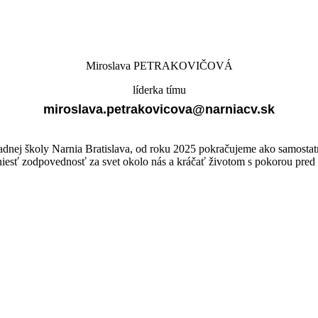
Miroslava PETRAKOVIČOVÁ
líderka tímu
miroslava.petrakovicova@narniacv.sk
nej školy Narnia Bratislava, od roku 2025 pokračujeme ako samostatná
niesť zodpovednosť za svet okolo nás a kráčať životom s pokorou pre