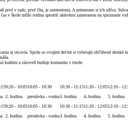
prvé v rade, prvé číta, je asistentom). A primerane si ich užíva. Stáva
 čas v škole môže rodina spestriť aktivitou zameranou na spoznanie rod
ia aj otcovia. Spolu so svojimi deťmi si vyberajú obľúbené detské knih
ináša.
kú kultúru a zároveň buduje komunitu v triede.
9:15
9:20 - 10:05
10:05 - 10:30
10:30 - 11:15
11:20 - 12:05
12:10 - 12
na
2. hodina
prestávka - vonku
3. hodina
4. hodina
5. hodina
9:15
9:20 - 10:05
10:05 - 10:30
10:30 - 11:15
11:20 - 12:05
12:10 - 12
na
2. hodina
prestávka - vonku
3. hodina
4. hodina
5. hodina