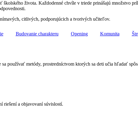
kolského života. Každodenné chvíle v triede prinášajú množstvo príleži
zodpovednosti.
ímavých, citlivých, podporujúcich a tvorivých učiteľov.
ie
Budovanie charakteru
Opening
Komunita
Štr
sa používať metódy, prostredníctvom ktorých sa deti učia hľadať spôso
riešení a objavovaní súvislostí.