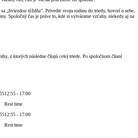
 sa „hviezdou týždňa“. Privedie svoju rodinu do triedy, hovorí o sebe,
iny. Spoločný čas je práve to, kde si vytvárame vzťahy, niekedy aj na
y, z ktorých následne čítajú celej triede. Po spoločnom čítaní
:55
12:55 - 17:00
Rest time
:55
12:55 - 17:00
Rest time