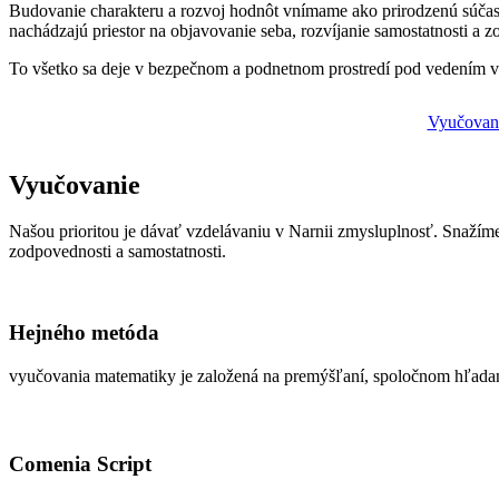
Budovanie charakteru a rozvoj hodnôt vnímame ako prirodzenú súčasť š
nachádzajú priestor na objavovanie seba, rozvíjanie samostatnosti a 
To všetko sa deje v bezpečnom a podnetnom prostredí pod vedením vn
Vyučovan
Vyučovanie
Našou prioritou je dávať vzdelávaniu v Narnii zmysluplnosť. Snažíme 
zodpovednosti a samostatnosti.
Hejného metóda
vyučovania matematiky je založená na premýšľaní, spoločnom hľadaní 
Comenia Script