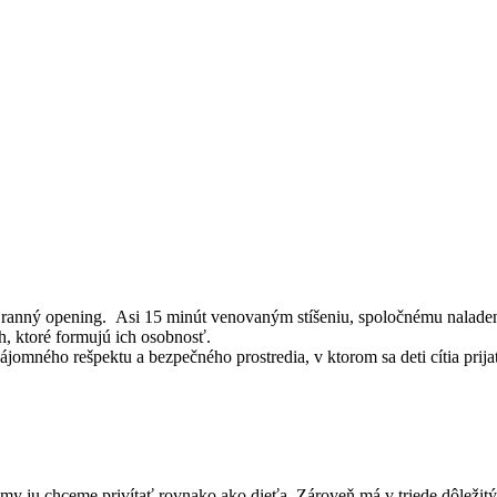
e ranný opening. Asi 15 minút venovaným stíšeniu, spoločnému naladeni
h, ktoré formujú ich osobnosť.
jomného rešpektu a bezpečného prostredia, v ktorom sa deti cítia prijat
y ju chceme privítať rovnako ako dieťa. Zároveň má v triede dôležitý v