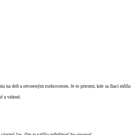
u na deň a otvoreným rozhovorom. Je to priestor, kde sa žiaci môžu
é a videné.
lastný čas, čím je väčšia príležitosť ho spoznať.