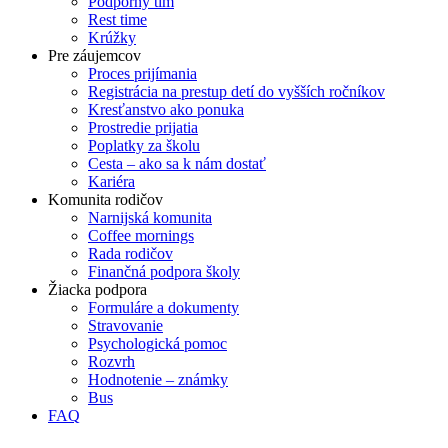
Podporný tím
Rest time
Krúžky
Pre záujemcov
Proces prijímania
Registrácia na prestup detí do vyšších ročníkov
Kresťanstvo ako ponuka
Prostredie prijatia
Poplatky za školu
Cesta – ako sa k nám dostať
Kariéra
Komunita rodičov
Narnijská komunita
Coffee mornings
Rada rodičov
Finančná podpora školy
Žiacka podpora
Formuláre a dokumenty
Stravovanie
Psychologická pomoc
Rozvrh
Hodnotenie – známky
Bus
FAQ