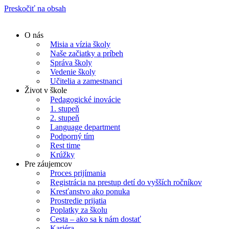
Preskočiť na obsah
O nás
Misia a vízia školy
Naše začiatky a príbeh
Správa školy
Vedenie školy
Učitelia a zamestnanci
Život v škole
Pedagogické inovácie
1. stupeň
2. stupeň
Language department
Podporný tím
Rest time
Krúžky
Pre záujemcov
Proces prijímania
Registrácia na prestup detí do vyšších ročníkov
Kresťanstvo ako ponuka
Prostredie prijatia
Poplatky za školu
Cesta – ako sa k nám dostať
Kariéra