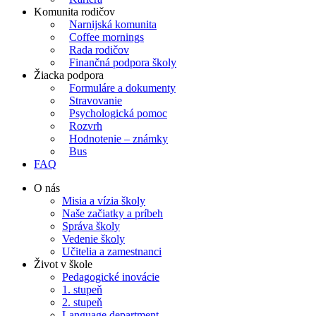
Komunita rodičov
Narnijská komunita
Coffee mornings
Rada rodičov
Finančná podpora školy
Žiacka podpora
Formuláre a dokumenty
Stravovanie
Psychologická pomoc
Rozvrh
Hodnotenie – známky
Bus
FAQ
O nás
Misia a vízia školy
Naše začiatky a príbeh
Správa školy
Vedenie školy
Učitelia a zamestnanci
Život v škole
Pedagogické inovácie
1. stupeň
2. stupeň
Language department