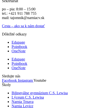
Sekretariát
po – pia: 8:00 – 15:00
tel.: +421 911 788 755
mail: tajomnik@narniacv.sk
Cesta – ako sa k nám dostať
Dôležité odkazy
Edupage
Pointbook
OneNote
Edupage
Pointbook
OneNote
Sledujte nás
Facebook
Instagram
Youtube
Školy
Bilingválne gymnázium C.S. Lewisa
Lýceum C.S. Lewisa
Narnia Trnava
Narnia Levice