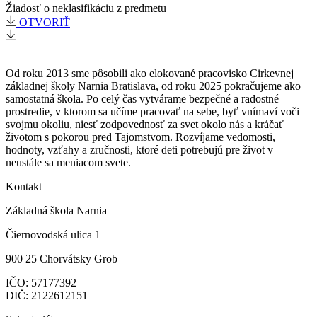
Žiadosť o neklasifikáciu z predmetu
OTVORIŤ
Od roku 2013 sme pôsobili ako elokované pracovisko Cirkevnej
základnej školy Narnia Bratislava, od roku 2025 pokračujeme ako
samostatná škola. Po celý čas vytvárame bezpečné a radostné
prostredie, v ktorom sa učíme pracovať na sebe, byť vnímaví voči
svojmu okoliu, niesť zodpovednosť za svet okolo nás a kráčať
životom s pokorou pred Tajomstvom. Rozvíjame vedomosti,
hodnoty, vzťahy a zručnosti, ktoré deti potrebujú pre život v
neustále sa meniacom svete.
Kontakt
Základná škola Narnia
Čiernovodská ulica 1
900 25 Chorvátsky Grob
IČO:
57177392
DIČ: 2122612151