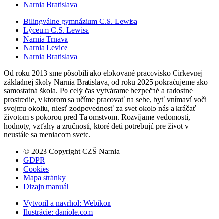
Narnia Bratislava
Bilingválne gymnázium C.S. Lewisa
Lýceum C.S. Lewisa
Narnia Trnava
Narnia Levice
Narnia Bratislava
Od roku 2013 sme pôsobili ako elokované pracovisko Cirkevnej
základnej školy Narnia Bratislava, od roku 2025 pokračujeme ako
samostatná škola. Po celý čas vytvárame bezpečné a radostné
prostredie, v ktorom sa učíme pracovať na sebe, byť vnímaví voči
svojmu okoliu, niesť zodpovednosť za svet okolo nás a kráčať
životom s pokorou pred Tajomstvom. Rozvíjame vedomosti,
hodnoty, vzťahy a zručnosti, ktoré deti potrebujú pre život v
neustále sa meniacom svete.
© 2023 Copyright CZŠ Narnia
GDPR
Cookies
Mapa stránky
Dizajn manuál
Vytvoril a navrhol:
Webikon
Ilustrácie:
daniole.com