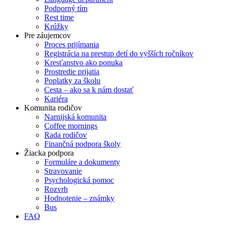
Podporný tím
Rest time
Krúžky
Pre záujemcov
Proces prijímania
Registrácia na prestup detí do vyšších ročníkov
Kresťanstvo ako ponuka
Prostredie prijatia
Poplatky za školu
Cesta – ako sa k nám dostať
Kariéra
Komunita rodičov
Narnijská komunita
Coffee mornings
Rada rodičov
Finančná podpora školy
Žiacka podpora
Formuláre a dokumenty
Stravovanie
Psychologická pomoc
Rozvrh
Hodnotenie – známky
Bus
FAQ