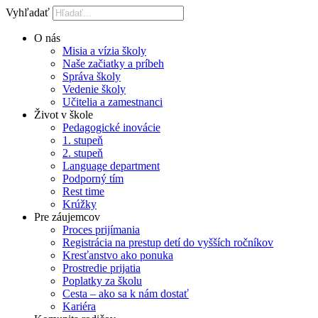
Vyhľadať
O nás
Misia a vízia školy
Naše začiatky a príbeh
Správa školy
Vedenie školy
Učitelia a zamestnanci
Život v škole
Pedagogické inovácie
1. stupeň
2. stupeň
Language department
Podporný tím
Rest time
Krúžky
Pre záujemcov
Proces prijímania
Registrácia na prestup detí do vyšších ročníkov
Kresťanstvo ako ponuka
Prostredie prijatia
Poplatky za školu
Cesta – ako sa k nám dostať
Kariéra