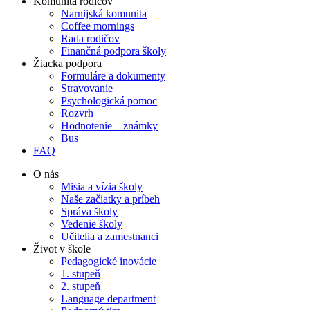
Komunita rodičov
Narnijská komunita
Coffee mornings
Rada rodičov
Finančná podpora školy
Žiacka podpora
Formuláre a dokumenty
Stravovanie
Psychologická pomoc
Rozvrh
Hodnotenie – známky
Bus
FAQ
O nás
Misia a vízia školy
Naše začiatky a príbeh
Správa školy
Vedenie školy
Učitelia a zamestnanci
Život v škole
Pedagogické inovácie
1. stupeň
2. stupeň
Language department