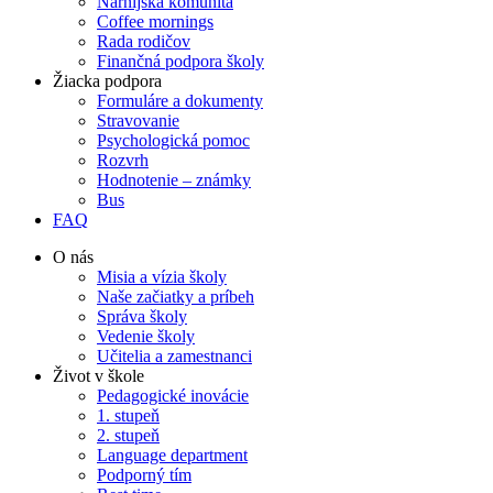
Narnijská komunita
Coffee mornings
Rada rodičov
Finančná podpora školy
Žiacka podpora
Formuláre a dokumenty
Stravovanie
Psychologická pomoc
Rozvrh
Hodnotenie – známky
Bus
FAQ
O nás
Misia a vízia školy
Naše začiatky a príbeh
Správa školy
Vedenie školy
Učitelia a zamestnanci
Život v škole
Pedagogické inovácie
1. stupeň
2. stupeň
Language department
Podporný tím