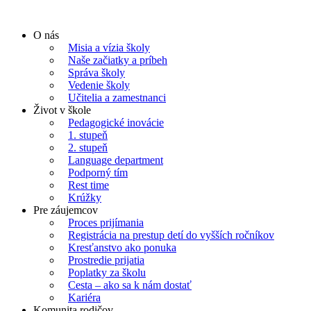
Preskočiť
na
O nás
obsah
Misia a vízia školy
Naše začiatky a príbeh
Správa školy
Vedenie školy
Učitelia a zamestnanci
Život v škole
Pedagogické inovácie
1. stupeň
2. stupeň
Language department
Podporný tím
Rest time
Krúžky
Pre záujemcov
Proces prijímania
Registrácia na prestup detí do vyšších ročníkov
Kresťanstvo ako ponuka
Prostredie prijatia
Poplatky za školu
Cesta – ako sa k nám dostať
Kariéra
Komunita rodičov