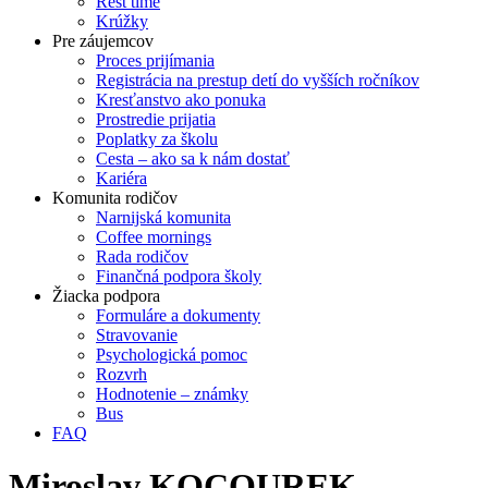
Rest time
Krúžky
Pre záujemcov
Proces prijímania
Registrácia na prestup detí do vyšších ročníkov
Kresťanstvo ako ponuka
Prostredie prijatia
Poplatky za školu
Cesta – ako sa k nám dostať
Kariéra
Komunita rodičov
Narnijská komunita
Coffee mornings
Rada rodičov
Finančná podpora školy
Žiacka podpora
Formuláre a dokumenty
Stravovanie
Psychologická pomoc
Rozvrh
Hodnotenie – známky
Bus
FAQ
Miroslav KOCOUREK