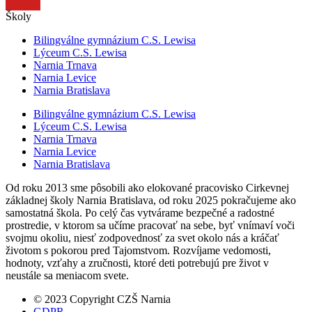
Školy
Bilingválne gymnázium C.S. Lewisa
Lýceum C.S. Lewisa
Narnia Trnava
Narnia Levice
Narnia Bratislava
Bilingválne gymnázium C.S. Lewisa
Lýceum C.S. Lewisa
Narnia Trnava
Narnia Levice
Narnia Bratislava
Od roku 2013 sme pôsobili ako elokované pracovisko Cirkevnej
základnej školy Narnia Bratislava, od roku 2025 pokračujeme ako
samostatná škola. Po celý čas vytvárame bezpečné a radostné
prostredie, v ktorom sa učíme pracovať na sebe, byť vnímaví voči
svojmu okoliu, niesť zodpovednosť za svet okolo nás a kráčať
životom s pokorou pred Tajomstvom. Rozvíjame vedomosti,
hodnoty, vzťahy a zručnosti, ktoré deti potrebujú pre život v
neustále sa meniacom svete.
© 2023 Copyright CZŠ Narnia
GDPR