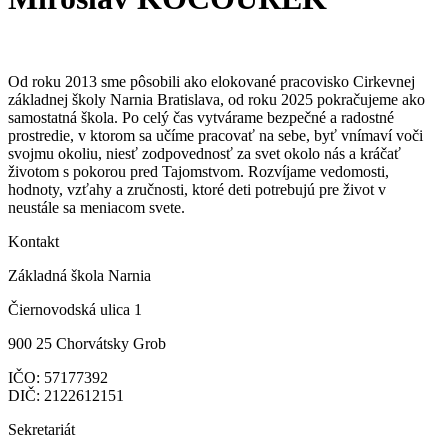
Od roku 2013 sme pôsobili ako elokované pracovisko Cirkevnej
základnej školy Narnia Bratislava, od roku 2025 pokračujeme ako
samostatná škola. Po celý čas vytvárame bezpečné a radostné
prostredie, v ktorom sa učíme pracovať na sebe, byť vnímaví voči
svojmu okoliu, niesť zodpovednosť za svet okolo nás a kráčať
životom s pokorou pred Tajomstvom. Rozvíjame vedomosti,
hodnoty, vzťahy a zručnosti, ktoré deti potrebujú pre život v
neustále sa meniacom svete.
Kontakt
Základná škola Narnia
Čiernovodská ulica 1
900 25 Chorvátsky Grob
IČO:
57177392
DIČ: 2122612151
Sekretariát