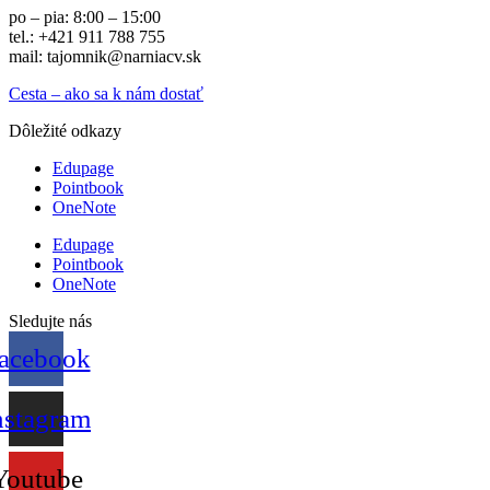
po – pia: 8:00 – 15:00
tel.: +421 911 788 755
mail: tajomnik@narniacv.sk
Cesta – ako sa k nám dostať
Dôležité odkazy
Edupage
Pointbook
OneNote
Edupage
Pointbook
OneNote
Sledujte nás
acebook
nstagram
Youtube