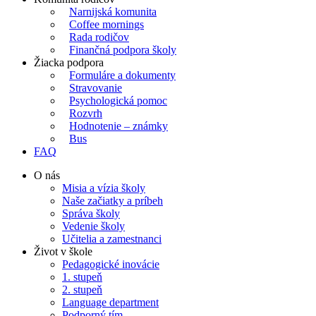
Narnijská komunita
Coffee mornings
Rada rodičov
Finančná podpora školy
Žiacka podpora
Formuláre a dokumenty
Stravovanie
Psychologická pomoc
Rozvrh
Hodnotenie – známky
Bus
FAQ
O nás
Misia a vízia školy
Naše začiatky a príbeh
Správa školy
Vedenie školy
Učitelia a zamestnanci
Život v škole
Pedagogické inovácie
1. stupeň
2. stupeň
Language department
Podporný tím