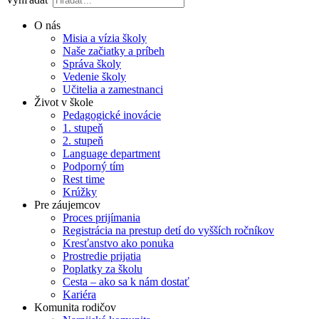
O nás
Misia a vízia školy
Naše začiatky a príbeh
Správa školy
Vedenie školy
Učitelia a zamestnanci
Život v škole
Pedagogické inovácie
1. stupeň
2. stupeň
Language department
Podporný tím
Rest time
Krúžky
Pre záujemcov
Proces prijímania
Registrácia na prestup detí do vyšších ročníkov
Kresťanstvo ako ponuka
Prostredie prijatia
Poplatky za školu
Cesta – ako sa k nám dostať
Kariéra
Komunita rodičov