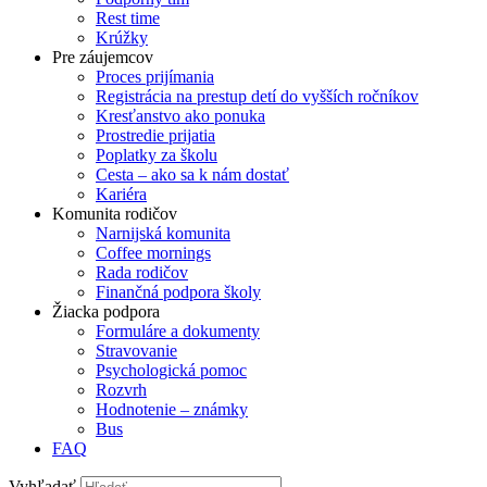
Rest time
Krúžky
Pre záujemcov
Proces prijímania
Registrácia na prestup detí do vyšších ročníkov
Kresťanstvo ako ponuka
Prostredie prijatia
Poplatky za školu
Cesta – ako sa k nám dostať
Kariéra
Komunita rodičov
Narnijská komunita
Coffee mornings
Rada rodičov
Finančná podpora školy
Žiacka podpora
Formuláre a dokumenty
Stravovanie
Psychologická pomoc
Rozvrh
Hodnotenie – známky
Bus
FAQ
Vyhľadať