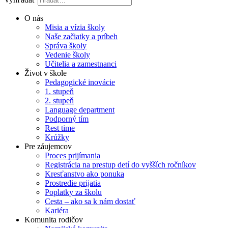
O nás
Misia a vízia školy
Naše začiatky a príbeh
Správa školy
Vedenie školy
Učitelia a zamestnanci
Život v škole
Pedagogické inovácie
1. stupeň
2. stupeň
Language department
Podporný tím
Rest time
Krúžky
Pre záujemcov
Proces prijímania
Registrácia na prestup detí do vyšších ročníkov
Kresťanstvo ako ponuka
Prostredie prijatia
Poplatky za školu
Cesta – ako sa k nám dostať
Kariéra
Komunita rodičov