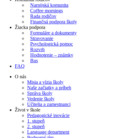
Narnijská komunita
Coffee mornings
Rada rodičov
Finančná podpora školy
Žiacka podpora
Formuláre a dokumenty
Stravovanie
Psychologická pomoc
Rozvrh
Hodnotenie – známky
Bus
FAQ
O nás
Misia a vízia školy
Naše začiatky a príbeh
Správa školy
Vedenie školy
Učitelia a zamestnanci
Život v škole
Pedagogické inovácie
1. stupeň
2. stupeň
Language department
Podporný tím