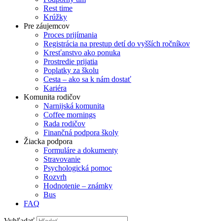
Rest time
Krúžky
Pre záujemcov
Proces prijímania
Registrácia na prestup detí do vyšších ročníkov
Kresťanstvo ako ponuka
Prostredie prijatia
Poplatky za školu
Cesta – ako sa k nám dostať
Kariéra
Komunita rodičov
Narnijská komunita
Coffee mornings
Rada rodičov
Finančná podpora školy
Žiacka podpora
Formuláre a dokumenty
Stravovanie
Psychologická pomoc
Rozvrh
Hodnotenie – známky
Bus
FAQ
Vyhľadať