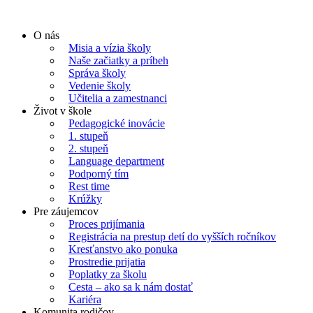
Preskočiť
na
O nás
obsah
Misia a vízia školy
Naše začiatky a príbeh
Správa školy
Vedenie školy
Učitelia a zamestnanci
Život v škole
Pedagogické inovácie
1. stupeň
2. stupeň
Language department
Podporný tím
Rest time
Krúžky
Pre záujemcov
Proces prijímania
Registrácia na prestup detí do vyšších ročníkov
Kresťanstvo ako ponuka
Prostredie prijatia
Poplatky za školu
Cesta – ako sa k nám dostať
Kariéra
Komunita rodičov