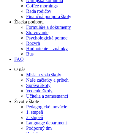
Narnijská komunita
Coffee mornings
Rada rodičov
Finančná podpora školy
Žiacka podpora
Formuláre a dokumenty
Stravovanie
Psychologická pomoc
Rozvrh
Hodnotenie – známky
Bus
FAQ
O nás
Misia a vízia školy
Naše začiatky a príbeh
Správa školy
Vedenie školy
Učitelia a zamestnanci
Život v škole
Pedagogické inovácie
1. stupeň
2. stupeň
Language department
Podporný tím