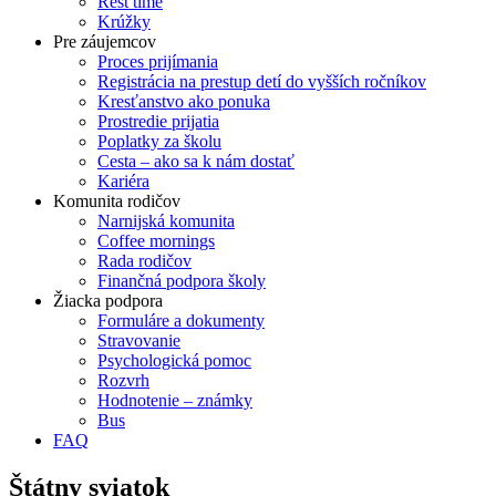
Rest time
Krúžky
Pre záujemcov
Proces prijímania
Registrácia na prestup detí do vyšších ročníkov
Kresťanstvo ako ponuka
Prostredie prijatia
Poplatky za školu
Cesta – ako sa k nám dostať
Kariéra
Komunita rodičov
Narnijská komunita
Coffee mornings
Rada rodičov
Finančná podpora školy
Žiacka podpora
Formuláre a dokumenty
Stravovanie
Psychologická pomoc
Rozvrh
Hodnotenie – známky
Bus
FAQ
Štátny sviatok