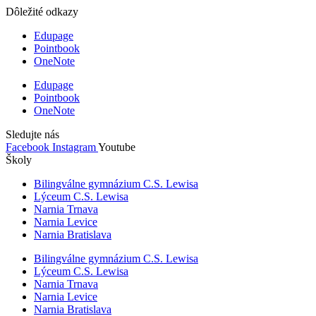
Dôležité odkazy
Edupage
Pointbook
OneNote
Edupage
Pointbook
OneNote
Sledujte nás
Facebook
Instagram
Youtube
Školy
Bilingválne gymnázium C.S. Lewisa
Lýceum C.S. Lewisa
Narnia Trnava
Narnia Levice
Narnia Bratislava
Bilingválne gymnázium C.S. Lewisa
Lýceum C.S. Lewisa
Narnia Trnava
Narnia Levice
Narnia Bratislava