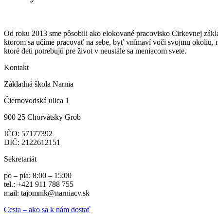
Od roku 2013 sme pôsobili ako elokované pracovisko Cirkevnej základ
ktorom sa učíme pracovať na sebe, byť vnímaví voči svojmu okoliu, 
ktoré deti potrebujú pre život v neustále sa meniacom svete.
Kontakt
Základná škola Narnia
Čiernovodská ulica 1
900 25 Chorvátsky Grob
IČO:
57177392
DIČ: 2122612151
Sekretariát
po – pia: 8:00 – 15:00
tel.: +421 911 788 755
mail: tajomnik@narniacv.sk
Cesta – ako sa k nám dostať