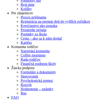
Podporný tím
Rest time
Krúžky
Pre záujemcov
Proces prijímania
Registrácia na prestup detí do vyšších ročníkov
Kresťanstvo ako ponuka
Prostredie prijatia
Poplatky za školu
Cesta – ako sa k nám dostať
Kariéra
Komunita rodičov
Narnijská komunita
Coffee mornings
Rada rodičov
Finančná podpora školy
Žiacka podpora
Formuláre a dokumenty
Stravovanie
Psychologická pomoc
Rozvrh
Hodnotenie – známky
Bus
FAQ