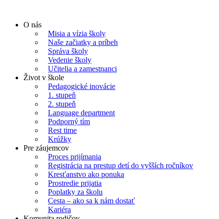
Preskočiť
na
O nás
obsah
Misia a vízia školy
Naše začiatky a príbeh
Správa školy
Vedenie školy
Učitelia a zamestnanci
Život v škole
Pedagogické inovácie
1. stupeň
2. stupeň
Language department
Podporný tím
Rest time
Krúžky
Pre záujemcov
Proces prijímania
Registrácia na prestup detí do vyšších ročníkov
Kresťanstvo ako ponuka
Prostredie prijatia
Poplatky za školu
Cesta – ako sa k nám dostať
Kariéra
Komunita rodičov