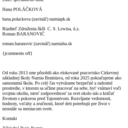
Hana POLÁČKOVÁ
hana.polackova (zavináč) narniapk.sk
Riaditeľ Združenia škôl C. S. Lewisa, ú.z.
Roman BARANOVIĆ
roman.baranovic (zavináč) narniaba.sk
{jcomments off}
Od roku 2013 sme pôsobili ako elokované pracovisko Cirkevnej
základnej školy Narnia Bratislava, od roku 2025 pokračujeme ako
samostatná škola. Po celý čas vytvárame bezpečné a radostné
prostredie, v ktorom sa učíme pracovať na sebe, byť vnímaví voči
svojmu okoliu, niesť zodpovednosť za svet okolo nás a kráčať
životom s pokorou pred Tajomstvom. Rozvíjame vedomosti,
hodnoty, vzťahy a zručnosti, ktoré deti potrebujú pre život v
neustále sa meniacom svete.
Kontakt