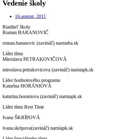
Vedenie školy
16.august, 2011
Riaditeľ školy
Roman BARANOVIČ
roman.baranovic (zavináč) narniaba.sk
Líder tímu
Miroslava PETRAKOVIČOVÁ
miroslava.petrakovicova (zavináč) narniapk.sk
Líder hodnotového programu
Katarína HORÁNIOVÁ
katarina.horaniova (zavináč) narniapk.sk
Líder tímu Rest Time
Ivana ŠKRÍPOVÁ
ivana.skripova(zavináč) narniapk.sk
Líder špeciálneho tímu