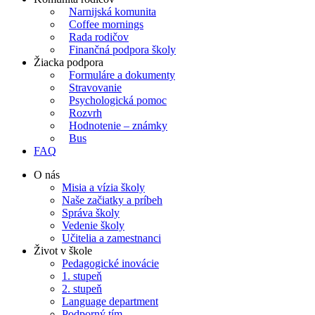
Narnijská komunita
Coffee mornings
Rada rodičov
Finančná podpora školy
Žiacka podpora
Formuláre a dokumenty
Stravovanie
Psychologická pomoc
Rozvrh
Hodnotenie – známky
Bus
FAQ
O nás
Misia a vízia školy
Naše začiatky a príbeh
Správa školy
Vedenie školy
Učitelia a zamestnanci
Život v škole
Pedagogické inovácie
1. stupeň
2. stupeň
Language department
Podporný tím