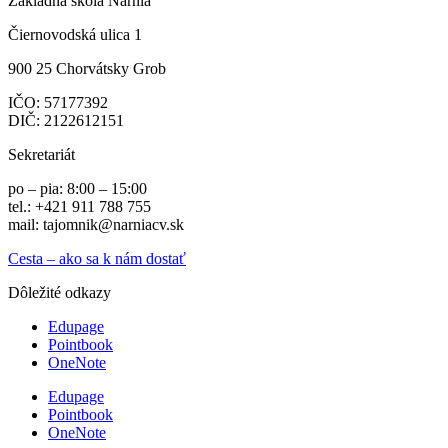
Základná škola Narnia
Čiernovodská ulica 1
900 25 Chorvátsky Grob
IČO:
57177392
DIČ: 2122612151
Sekretariát
po – pia: 8:00 – 15:00
tel.: +421 911 788 755
mail: tajomnik@narniacv.sk
Cesta – ako sa k nám dostať
Dôležité odkazy
Edupage
Pointbook
OneNote
Edupage
Pointbook
OneNote