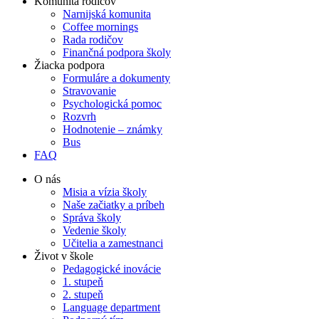
Komunita rodičov
Narnijská komunita
Coffee mornings
Rada rodičov
Finančná podpora školy
Žiacka podpora
Formuláre a dokumenty
Stravovanie
Psychologická pomoc
Rozvrh
Hodnotenie – známky
Bus
FAQ
O nás
Misia a vízia školy
Naše začiatky a príbeh
Správa školy
Vedenie školy
Učitelia a zamestnanci
Život v škole
Pedagogické inovácie
1. stupeň
2. stupeň
Language department