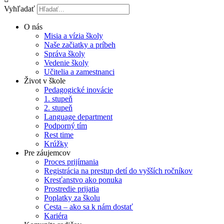
Vyhľadať
O nás
Misia a vízia školy
Naše začiatky a príbeh
Správa školy
Vedenie školy
Učitelia a zamestnanci
Život v škole
Pedagogické inovácie
1. stupeň
2. stupeň
Language department
Podporný tím
Rest time
Krúžky
Pre záujemcov
Proces prijímania
Registrácia na prestup detí do vyšších ročníkov
Kresťanstvo ako ponuka
Prostredie prijatia
Poplatky za školu
Cesta – ako sa k nám dostať
Kariéra