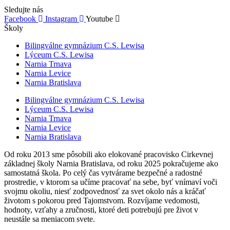
Sledujte nás
Facebook
Instagram
Youtube
Školy
Bilingválne gymnázium C.S. Lewisa
Lýceum C.S. Lewisa
Narnia Trnava
Narnia Levice
Narnia Bratislava
Bilingválne gymnázium C.S. Lewisa
Lýceum C.S. Lewisa
Narnia Trnava
Narnia Levice
Narnia Bratislava
Od roku 2013 sme pôsobili ako elokované pracovisko Cirkevnej
základnej školy Narnia Bratislava, od roku 2025 pokračujeme ako
samostatná škola. Po celý čas vytvárame bezpečné a radostné
prostredie, v ktorom sa učíme pracovať na sebe, byť vnímaví voči
svojmu okoliu, niesť zodpovednosť za svet okolo nás a kráčať
životom s pokorou pred Tajomstvom. Rozvíjame vedomosti,
hodnoty, vzťahy a zručnosti, ktoré deti potrebujú pre život v
neustále sa meniacom svete.