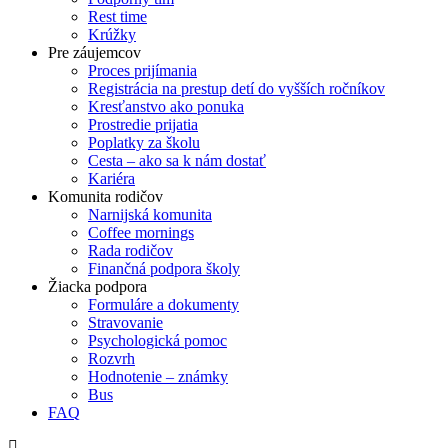
Rest time
Krúžky
Pre záujemcov
Proces prijímania
Registrácia na prestup detí do vyšších ročníkov
Kresťanstvo ako ponuka
Prostredie prijatia
Poplatky za školu
Cesta – ako sa k nám dostať
Kariéra
Komunita rodičov
Narnijská komunita
Coffee mornings
Rada rodičov
Finančná podpora školy
Žiacka podpora
Formuláre a dokumenty
Stravovanie
Psychologická pomoc
Rozvrh
Hodnotenie – známky
Bus
FAQ